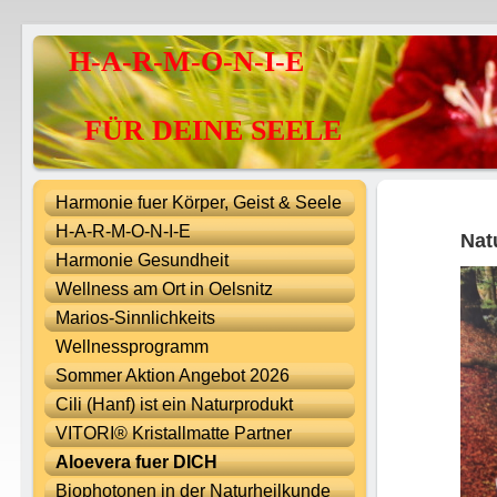
H-A-R-M-O-N-I-E
FÜR DEINE SEELE
Harmonie fuer Körper, Geist & Seele
H-A-R-M-O-N-I-E
Nat
Harmonie Gesundheit
Wellness am Ort in Oelsnitz
Marios-Sinnlichkeits
Wellnessprogramm
Sommer Aktion Angebot 2026
Cili (Hanf) ist ein Naturprodukt
VITORI® Kristallmatte Partner
Aloevera fuer DICH
Biophotonen in der Naturheilkunde