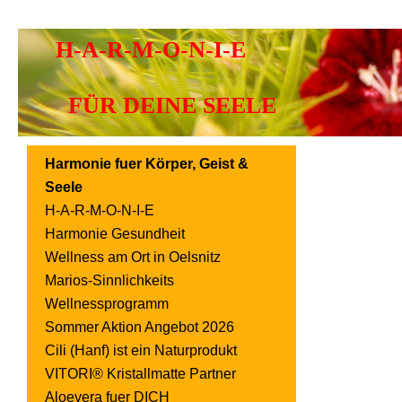
H-A-R-M-O-N-I-E
FÜR DEINE SEELE
Harmonie fuer Körper, Geist &
Seele
H-A-R-M-O-N-I-E
Harmonie Gesundheit
Wellness am Ort in Oelsnitz
Marios-Sinnlichkeits
Wellnessprogramm
Sommer Aktion Angebot 2026
Cili (Hanf) ist ein Naturprodukt
VITORI® Kristallmatte Partner
Aloevera fuer DICH