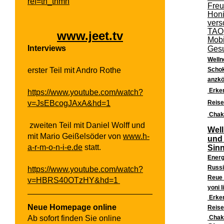
ref=tn_tnmn
Freu
Honi
vers
TAO,
www.jeet.tv
Mobi
Interviews
Gesu
Welln
erster Teil mit Andro Rothe
Schok
anzk
Erke
https://www.youtube.com/watch?
v=JsEBcogJAxA&hd=1
Reise
Chak
zweiten Teil mit Daniel Wolff und
Well
mit Mario Geißelsöder von
www.h-
und 
a-r-m-o-n-i-e.de
statt.
Sinn
Energ
Russi
https://www.youtube.com/watch?
Reue 
v=HBRS40OTzHY&hd=1
yoni 
Erke
Neue Homepage online
Reise
Ab sofort finden Sie online
Chak