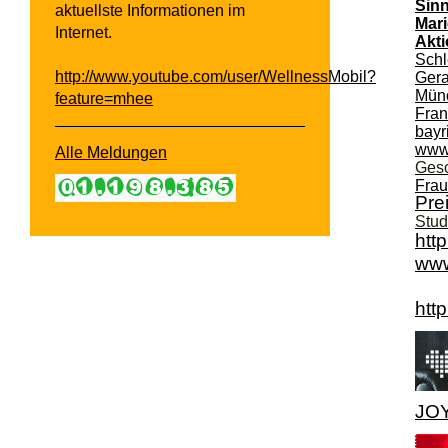
Sinn
aktuellste Informationen im
Mari
Internet.
Akt
Schl
http://www.youtube.com/user/WellnessMobil?
Gera
Münc
feature=mhee
Fran
bayr
www.
Alle Meldungen
Gesc
Frau
Pre
Stud
htt
www
htt
JOY