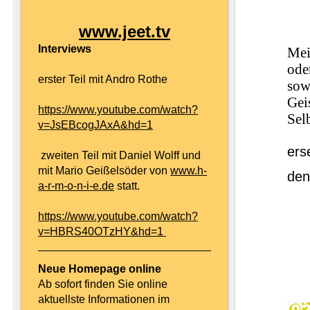
www.jeet.tv
Interviews
Mei
ode
erster Teil mit Andro Rothe
sow
Gei
https://www.youtube.com/watch?
Sel
v=JsEBcogJAxA&hd=1
ers
zweiten Teil mit Daniel Wolff und
mit Mario Geißelsöder von
www.h-
den
a-r-m-o-n-i-e.de
statt.
https://www.youtube.com/watch?
v=HBRS40OTzHY&hd=1
Neue Homepage online
Ab sofort finden Sie online
aktuellste Informationen im