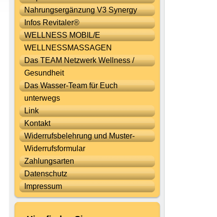
Nahrungsergänzung V3 Synergy
Infos Revitaler®
WELLNESS MOBIL/E
WELLNESSMASSAGEN
Das TEAM Netzwerk Wellness /
Gesundheit
Das Wasser-Team für Euch
unterwegs
Link
Kontakt
Widerrufsbelehrung und Muster-
Widerrufsformular
Zahlungsarten
Datenschutz
Impressum