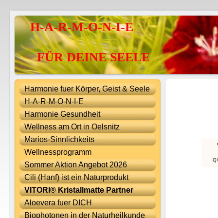
H-A-R-M-O-N-I-E
FÜR DEINE SEELE
Harmonie fuer Körper, Geist & Seele
H-A-R-M-O-N-I-E
Harmonie Gesundheit
Wellness am Ort in Oelsnitz
Marios-Sinnlichkeits
Wellnessprogramm
Sommer Aktion Angebot 2026
Cili (Hanf) ist ein Naturprodukt
VITORI® Kristallmatte Partner
Aloevera fuer DICH
Biophotonen in der Naturheilkunde