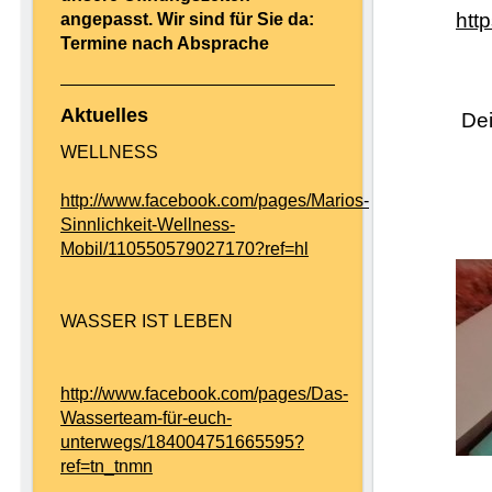
htt
angepasst. Wir sind für Sie da:
Termine nach Absprache
Aktuelles
Dei
WELLNESS
http://www.facebook.com/pages/Marios-
Sinnlichkeit-Wellness-
Mobil/110550579027170?ref=hl
WASSER IST LEBEN
http://www.facebook.com/pages/Das-
Wasserteam-für-euch-
unterwegs/184004751665595?
ref=tn_tnmn