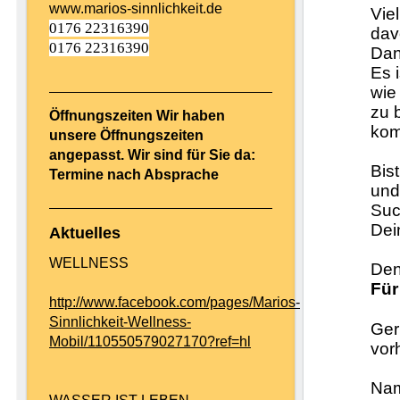
www.marios-sinnlichkeit.de
Vie
0176 22316390
dav
0176 22316390
Dan
Es i
wie
zu 
Öffnungszeiten Wir haben
ko
unsere Öffnungszeiten
angepasst. Wir sind für Sie da:
Bis
Termine nach Absprache
und
Suc
Dei
Aktuelles
WELLNESS
Den
Für
http://www.facebook.com/pages/Marios-
Sinnlichkeit-Wellness-
Ger
Mobil/110550579027170?ref=hl
vor
Na