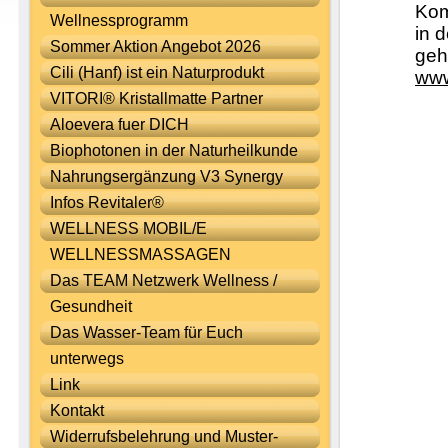
Kom
Wellnessprogramm
in 
Sommer Aktion Angebot 2026
geh
Cili (Hanf) ist ein Naturprodukt
www
VITORI® Kristallmatte Partner
Aloevera fuer DICH
Biophotonen in der Naturheilkunde
Nahrungsergänzung V3 Synergy
Infos Revitaler®
WELLNESS MOBIL/E
WELLNESSMASSAGEN
Das TEAM Netzwerk Wellness /
Gesundheit
Das Wasser-Team für Euch
unterwegs
Link
Kontakt
Widerrufsbelehrung und Muster-