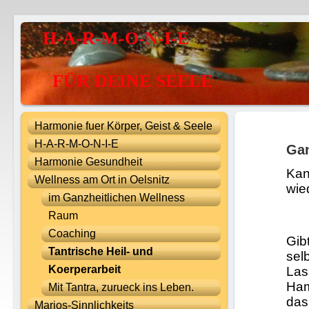
H-A-R-M-O-N-I-E
FÜR DEINE SEELE
Harmonie fuer Körper, Geist & Seele
H-A-R-M-O-N-I-E
Gan
Harmonie Gesundheit
Kan
Wellness am Ort in Oelsnitz
wie
im Ganzheitlichen Wellness
Raum
Coaching
Gib
Tantrische Heil- und
sel
Koerperarbeit
Las
Ham
Mit Tantra, zurueck ins Leben.
das
Marios-Sinnlichkeits