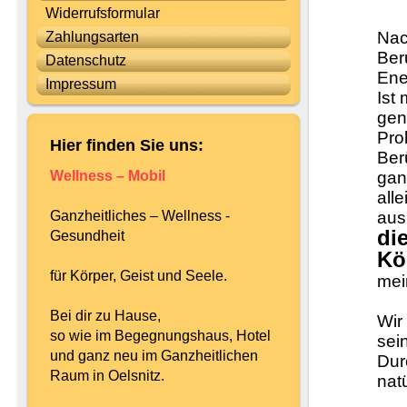
Widerrufsformular
Nac
Zahlungsarten
Ber
Datenschutz
Ene
Impressum
Ist
gen
Pro
Hier finden Sie uns:
Ber
Wellness – Mobil
gan
all
Ganzheitliches – Wellness -
ausr
di
Gesundheit
Kö
für Körper, Geist und Seele.
mei
Bei dir zu Hause,
Wir
so wie im Begegnungshaus, Hotel
sein
und ganz neu im Ganzheitlichen
Dur
Raum in Oelsnitz.
nat