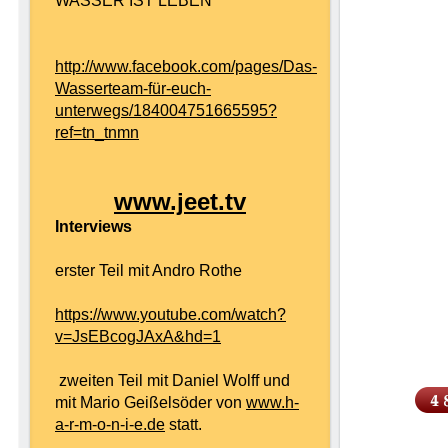
WASSER IST LEBEN
http://www.facebook.com/pages/Das-
Wasserteam-für-euch-
unterwegs/184004751665595?
ref=tn_tnmn
www.jeet.tv
Interviews
erster Teil mit Andro Rothe
https://www.youtube.com/watch?
v=JsEBcogJAxA&hd=1
zweiten Teil mit Daniel Wolff und
mit Mario Geißelsöder von
www.h-
a-r-m-o-n-i-e.de
statt.