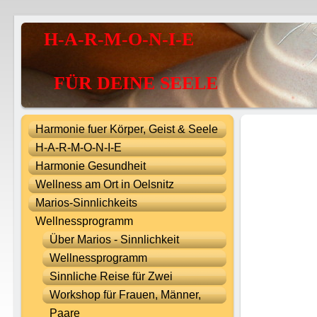
H-A-R-M-O-N-I-E
FÜR DEINE SEELE
Harmonie fuer Körper, Geist & Seele
H-A-R-M-O-N-I-E
Harmonie Gesundheit
Wellness am Ort in Oelsnitz
Marios-Sinnlichkeits
Wellnessprogramm
Über Marios - Sinnlichkeit
Wellnessprogramm
Sinnliche Reise für Zwei
Workshop für Frauen, Männer,
Paare